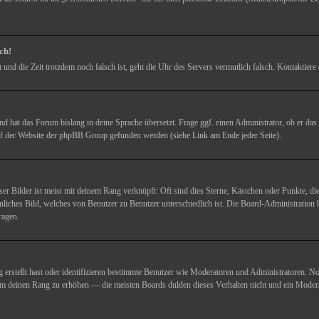
ch!
st und die Zeit trotzdem noch falsch ist, geht die Uhr des Servers vermutlich falsch. Kontaktie
d hat das Forum bislang in deine Sprache übersetzt. Frage ggf. einen Administrator, ob er das S
uf der Website der phpBB Group gefunden werden (siehe Link am Ende jeder Seite).
er Bilder ist meist mit deinem Rang verknüpft: Oft sind dies Sterne, Kästchen oder Punkte, d
ersönliches Bild, welches von Benutzer zu Benutzer unterschiedlich ist. Die Board-Administrat
ragen.
g erstellt hast oder identifizieren bestimmte Benutzer wie Moderatoren und Administratoren. No
r um deinen Rang zu erhöhen — die meisten Boards dulden dieses Verhalten nicht und ein Mode