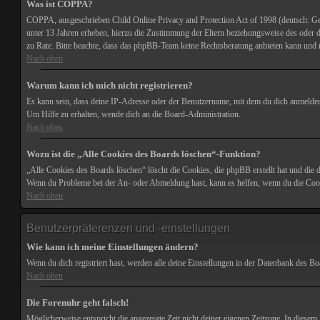
Was ist COPPA?
COPPA, ausgeschrieben Child Online Privacy and Protection Act of 1998 (deutsch: Ges
unter 13 Jahren erheben, hierzu die Zustimmung der Eltern beziehungsweise des oder der 
zu Rate. Bitte beachte, dass das phpBB-Team keine Rechtsberatung anbieten kann und nic
Nach oben
Warum kann ich mich nicht registrieren?
Es kann sein, dass deine IP-Adresse oder der Benutzername, mit dem du dich anmelden
Um Hilfe zu erhalten, wende dich an die Board-Administration.
Nach oben
Wozu ist die „Alle Cookies des Boards löschen“-Funktion?
„Alle Cookies des Boards löschen“ löscht die Cookies, die phpBB erstellt hat und die 
Wenn du Probleme bei der An- oder Abmeldung hast, kann es helfen, wenn du die Cook
Nach oben
Benutzerpräferenzen und -einstellungen
Wie kann ich meine Einstellungen ändern?
Wenn du dich registriert hast, werden alle deine Einstellungen in der Datenbank des Bo
Nach oben
Die Forenuhr geht falsch!
Möglicherweise entspricht die angezeigte Zeit nicht deiner eigenen Zeitzone. In diesem F