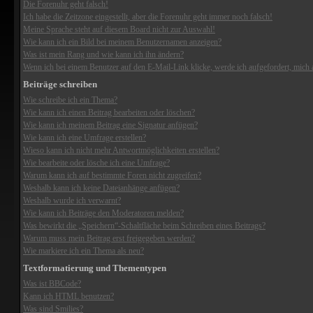
Die Forenuhr geht falsch!
Ich habe die Zeitzone eingestellt, aber die Forenuhr geht immer noch falsch!
Meine Sprache steht auf diesem Board nicht zur Auswahl!
Wie kann ich ein Bild bei meinem Benutzernamen anzeigen?
Was ist mein Rang und wie kann ich ihn ändern?
Wenn ich bei einem Benutzer auf den E-Mail-Link klicke, werde ich aufgefordert, mich
Beiträge schreiben
Wie schreibe ich ein Thema?
Wie kann ich einen Beitrag bearbeiten oder löschen?
Wie kann ich meinem Beitrag eine Signatur anfügen?
Wie kann ich eine Umfrage erstellen?
Wieso kann ich nicht mehr Antwortmöglichkeiten erstellen?
Wie bearbeite oder lösche ich eine Umfrage?
Warum kann ich auf bestimmte Foren nicht zugreifen?
Weshalb kann ich keine Dateianhänge anfügen?
Weshalb wurde ich verwarnt?
Wie kann ich Beiträge den Moderatoren melden?
Was bewirkt die „Speichern“-Schaltfläche beim Schreiben eines Beitrags?
Warum muss mein Beitrag erst freigegeben werden?
Wie markiere ich ein Thema als neu?
Textformatierung und Thementypen
Was ist BBCode?
Kann ich HTML benutzen?
Was sind Smilies?