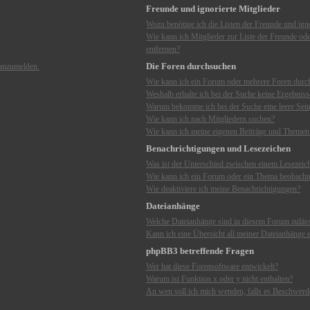
Freunde und ignorierte Mitglieder
Wozu benötige ich die Listen der Freunde und igno
Wie kann ich Mitglieder zur Liste der Freunde ode
entfernen?
Die Foren durchsuchen
 anzumelden.
Wie kann ich ein Forum oder mehrere Foren dur
Weshalb erhalte ich bei der Suche keine Ergebniss
Warum bekomme ich bei der Suche eine leere Seit
Wie kann ich nach Mitgliedern suchen?
Wie kann ich meine eigenen Beiträge und Themen
Benachrichtigungen und Lesezeichen
Was ist der Unterschied zwischen einem Lesezei
Wie kann ich ein Forum oder ein Thema beobacht
Wie deaktiviere ich meine Benachrichtigungen?
Dateianhänge
Welche Dateianhänge sind in diesem Forum zuläs
Kann ich eine Übersicht all meiner Dateianhänge e
phpBB3 betreffende Fragen
Wer hat diese Forensoftware entwickelt?
Warum ist Funktion x oder y nicht enthalten?
An wen soll ich mich wenden, falls es Beschwerd