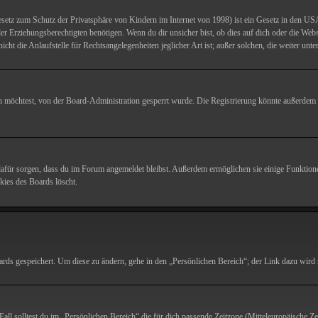
etz zum Schutz der Privatsphäre von Kindern im Internet von 1998) ist ein Gesetz in den USA
Erziehungsberechtigten benötigen. Wenn du dir unsicher bist, ob dies auf dich oder die Website,
ht die Anlaufstelle für Rechtsangelegenheiten jeglicher Art ist; außer solchen, die weiter unt
 möchtest, von der Board-Administration gesperrt wurde. Die Registrierung könnte außerdem 
dafür sorgen, dass du im Forum angemeldet bleibst. Außerdem ermöglichen sie einige Funktionen
ies des Boards löscht.
ards gespeichert. Um diese zu ändern, gehe in den „Persönlichen Bereich“; der Link dazu wird m
all solltest du im „Persönlichen Bereich“ die für dich passende Zeitzone (Mitteleuropäische Zei