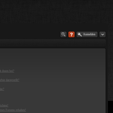
Anmelden
h ihnen bei?
big dargestellt?
ite?
ichten!
eses Forums erhalten!