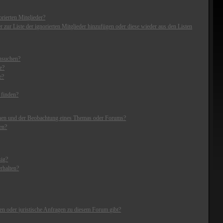
rierten Mitglieder?
r zur Liste der ignorierten Mitglieder hinzufügen oder diese wieder aus den Listen
chsuchen?
e?
e?
 finden?
chen und der Beobachtung eines Themas oder Forums?
en?
sig?
rhalten?
en oder juristische Anfragen zu diesem Forum gibt?