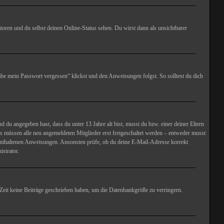
toren und du selbst deinen Online-Status sehen. Du wirst dann als unsichtbarer
habe mein Passwort vergessen“ klickst und den Anweisungen folgst. So solltest du dich
und du angegeben hast, dass du unter 13 Jahre alt bist, musst du bzw. einer deiner Eltern
rds müssen alle neu angemeldeten Mitglieder erst freigeschaltet werden – entweder musst
ort enthaltenen Anweisungen. Ansonsten prüfe, ob du deine E-Mail-Adresse korrekt
strator.
 Zeit keine Beiträge geschrieben haben, um die Datenbankgröße zu verringern.