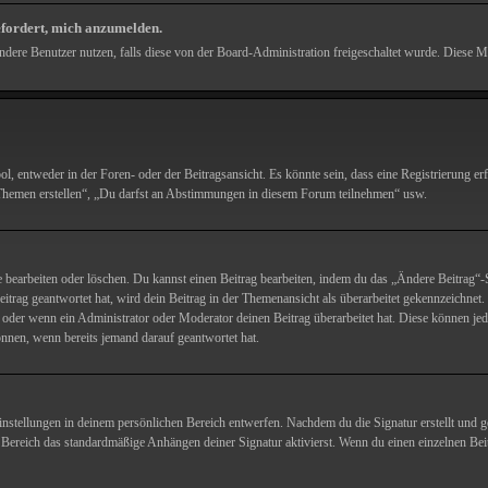
efordert, mich anzumelden.
 andere Benutzer nutzen, falls diese von der Board-Administration freigeschaltet wurde. Dies
entweder in der Foren- oder der Beitragsansicht. Es könnte sein, dass eine Registrierung erfo
ue Themen erstellen“, „Du darfst an Abstimmungen in diesem Forum teilnehmen“ usw.
 bearbeiten oder löschen. Du kannst einen Beitrag bearbeiten, indem du das „Ändere Beitrag“-Sy
trag geantwortet hat, wird dein Beitrag in der Themenansicht als überarbeitet gekennzeichnet.
der wenn ein Administrator oder Moderator deinen Beitrag überarbeitet hat. Diese können jedoch
önnen, wenn bereits jemand darauf geantwortet hat.
instellungen in deinem persönlichen Bereich entwerfen. Nachdem du die Signatur erstellt und g
 Bereich das standardmäßige Anhängen deiner Signatur aktivierst. Wenn du einen einzelnen Bei