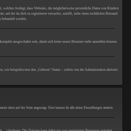
, welches festlegt, dass Websites, die möglicherweise persönliche Daten von Kindern
 auf der du dich zu registrieren versuchst, zutrifft, ziehe einen rechtlichen Beistand
en behandelt werden.
komplett ausgeschaltet sein, damit sich keine neuen Benutzer mehr anmelden können.
, wie beispielsweise den „Gelesen“-Status – sofern von der Administration aktiviert.
eist oben auf der Seite angezeigt. Dort kannst du alle deine Einstellungen ändern.
t, ...) festlegen. Die Zeitzone kann dabei nur von registrierten Benutzern geändert