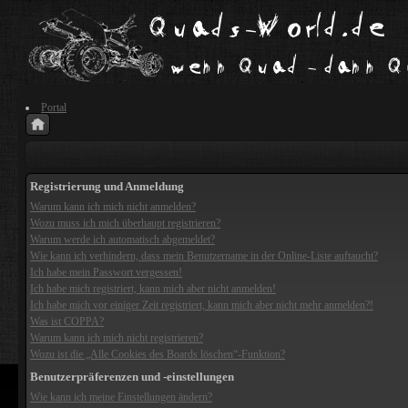
Portal
Registrierung und Anmeldung
Warum kann ich mich nicht anmelden?
Wozu muss ich mich überhaupt registrieren?
Warum werde ich automatisch abgemeldet?
Wie kann ich verhindern, dass mein Benutzername in der Online-Liste auftaucht?
Ich habe mein Passwort vergessen!
Ich habe mich registriert, kann mich aber nicht anmelden!
Ich habe mich vor einiger Zeit registriert, kann mich aber nicht mehr anmelden?!
Was ist COPPA?
Warum kann ich mich nicht registrieren?
Wozu ist die „Alle Cookies des Boards löschen“-Funktion?
Benutzerpräferenzen und -einstellungen
Wie kann ich meine Einstellungen ändern?