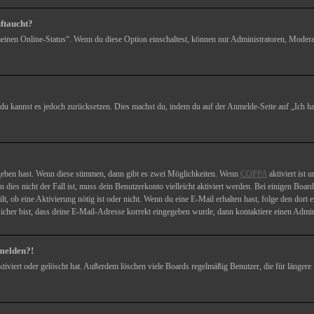
uftaucht?
meinen Online-Status“. Wenn du diese Option einschaltest, können nur Administratoren, Modera
, du kannst es jedoch zurücksetzen. Dies machst du, indem du auf der Anmelde-Seite auf „Ich 
egeben hast. Wenn diese stimmen, dann gibt es zwei Möglichkeiten. Wenn
COPPA
aktiviert ist 
dies nicht der Fall ist, muss dein Benutzerkonto vielleicht aktiviert werden. Bei einigen Boa
teilt, ob eine Aktivierung nötig ist oder nicht. Wenn du eine E-Mail erhalten hast, folge den d
icher bist, dass deine E-Mail-Adresse korrekt eingegeben wurde, dann kontaktiere einen Admini
nmelden?!
tiviert oder gelöscht hat. Außerdem löschen viele Boards regelmäßig Benutzer, die für längere