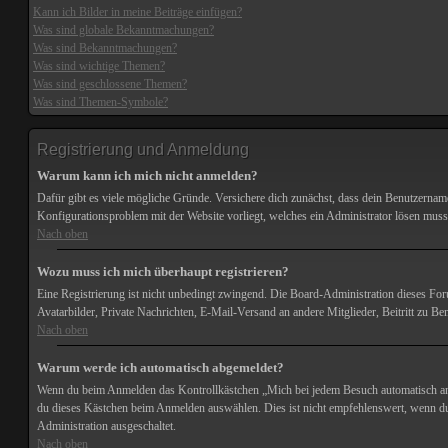
Kann ich Bilder in meine Beiträge einfügen?
Was sind globale Bekanntmachungen?
Was sind Bekanntmachungen?
Was sind wichtige Themen?
Was sind geschlossene Themen?
Was sind Themen-Symbole?
Registrierung und Anmeldung
Warum kann ich mich nicht anmelden?
Dafür gibt es viele mögliche Gründe. Versichere dich zunächst, dass dein Benutzername 
Konfigurationsproblem mit der Website vorliegt, welches ein Administrator lösen muss
Nach oben
Wozu muss ich mich überhaupt registrieren?
Eine Registrierung ist nicht unbedingt zwingend. Die Board-Administration dieses Forums
Avatarbilder, Private Nachrichten, E-Mail-Versand an andere Mitglieder, Beitritt zu Ben
Nach oben
Warum werde ich automatisch abgemeldet?
Wenn du beim Anmelden das Kontrollkästchen „Mich bei jedem Besuch automatisch anme
du dieses Kästchen beim Anmelden auswählen. Dies ist nicht empfehlenswert, wenn du d
Administration ausgeschaltet.
Nach oben