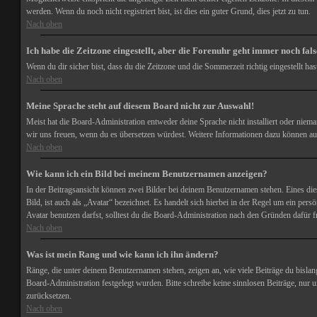
werden. Wenn du noch nicht registriert bist, ist dies ein guter Grund, dies jetzt zu tun.
Nach oben
Ich habe die Zeitzone eingestellt, aber die Forenuhr geht immer noch fals
Wenn du dir sicher bist, dass du die Zeitzone und die Sommerzeit richtig eingestellt ha
Nach oben
Meine Sprache steht auf diesem Board nicht zur Auswahl!
Meist hat die Board-Administration entweder deine Sprache nicht installiert oder nieman
wir uns freuen, wenn du es übersetzen würdest. Weitere Informationen dazu können a
Nach oben
Wie kann ich ein Bild bei meinem Benutzernamen anzeigen?
In der Beitragsansicht können zwei Bilder bei deinem Benutzernamen stehen. Eines dies
Bild, ist auch als „Avatar“ bezeichnet. Es handelt sich hierbei in der Regel um ein p
Avatar benutzen darfst, solltest du die Board-Administration nach den Gründen dafür f
Nach oben
Was ist mein Rang und wie kann ich ihn ändern?
Ränge, die unter deinem Benutzernamen stehen, zeigen an, wie viele Beiträge du bislan
Board-Administration festgelegt wurden. Bitte schreibe keine sinnlosen Beiträge, nu
zurücksetzen.
Nach oben