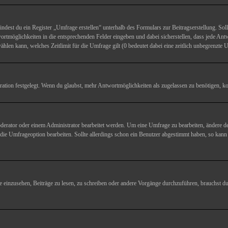
ndest du ein Register „Umfrage erstellen“ unterhalb des Formulars zur Beitragserstellung. Soll
rtmöglichkeiten in die entsprechenden Felder eingeben und dabei sicherstellen, dass jede Antw
len kann, welches Zeitlimit für die Umfrage gilt (0 bedeutet dabei eine zeitlich unbegrenzte 
ion festgelegt. Wenn du glaubst, mehr Antwortmöglichkeiten als zugelassen zu benötigen, kon
rator oder einem Administrator bearbeitet werden. Um eine Umfrage zu bearbeiten, ändere de
ie Umfrageoption bearbeiten. Sollte allerdings schon ein Benutzer abgestimmt haben, so kann
einzusehen, Beiträge zu lesen, zu schreiben oder andere Vorgänge durchzuführen, brauchst d