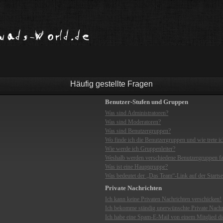
Häufig gestellte Fragen
Benutzer-Stufen und Gruppen
Was sind Administratoren?
Was sind Moderatoren?
Was sind Benutzergruppen?
Wo finde ich die Benutzergruppen und wie trete ic
Wie werde ich Gruppenleiter?
Weshalb werden verschiedene Benutzergruppen far
Was ist eine Hauptgruppe?
Was bedeutet der „Das Team“-Link auf der Startse
Private Nachrichten
Ich kann keine Privaten Nachrichten verschicken!
Ich bekomme ständig unerwünschte Private Nachr
Ich habe eine Spam-E-Mail von einem Mitglied di