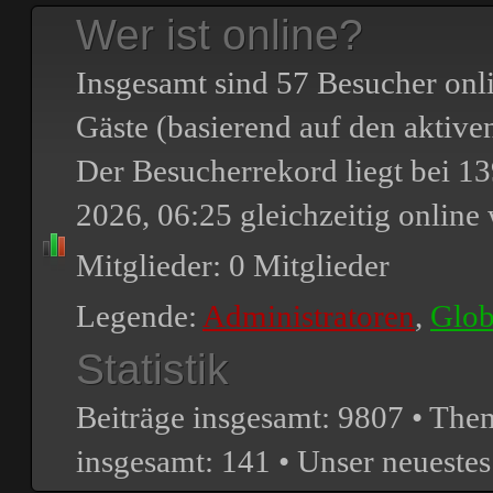
Wer ist online?
Insgesamt sind
57
Besucher onlin
Gäste (basierend auf den aktive
Der Besucherrekord liegt bei
13
2026, 06:25 gleichzeitig online
Mitglieder: 0 Mitglieder
Legende:
Administratoren
,
Glob
Statistik
Beiträge insgesamt:
9807
• The
insgesamt:
141
• Unser neuestes