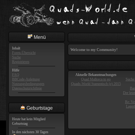
Menü
Inhalt
Welcome to my Community!
Foren-Übersicht
Suche
Registrieren
Hilfe
FAQ
Aktuelle Bekanntmachungen
BBCode-Anleitung
Quad Mallorca to go
Suche 
Nutzungsbedingungen
Quads-World Stammtisch (e) 2015
Datenschutzrichtlinie
Ban
Der letz
Re: Ve
Lager
Geburtstage
Heute hat kein Mitglied
Geburtstag
In den nächsten 30 Tagen