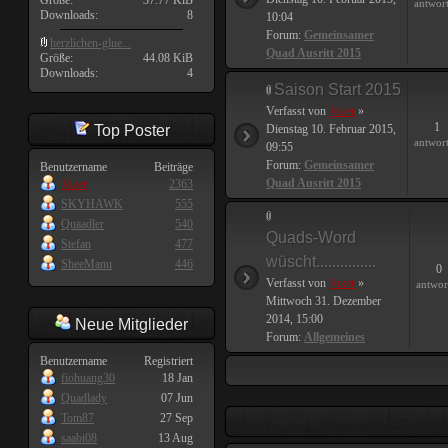
Größe:
37.77 KiB
antwor
Downloads:
8
10:04
Forum:
Gemeinsamer
herzlichen-glue...
Quad Ausritt 2015
Größe:
44.08 KiB
Downloads:
4
Saison Start 2015
Verfasst von
Joker
»
1
Top Poster
Dienstag 10. Februar 2015,
antwor
09:55
Forum:
Gemeinsamer
Benutzername
Beiträge
Quad Ausritt 2015
Joker
2363
SKYHAWK
555
Quaadler
540
Quads-Word
Stefan
477
wüscht...............
SheeManu
446
0
Verfasst von
Joker
»
antwor
Mittwoch 31. Dezember
2014, 15:00
Neue Mitglieder
Forum:
Allgemeines
Benutzername
Registriert
fiohuang30
18 Jan
Quadlady
07 Jun
Tom87
27 Sep
saabi08
13 Aug