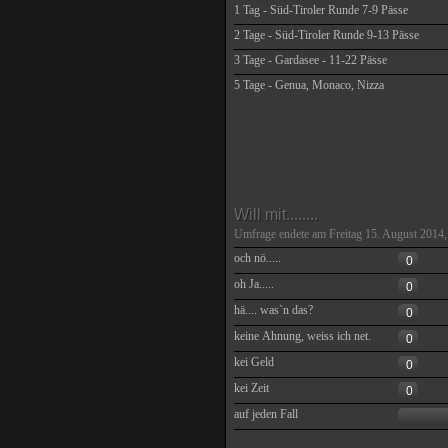
1 Tag - Süd-Tiroler Runde 7-9 Pässe
2 Tage - Süd-Tiroler Runde 9-13 Pässe
3 Tage - Gardasee - 11-22 Pässe
5 Tage - Genua, Monaco, Nizza
Will mit........
Umfrage endete am Freitag 15. August 2014,
och nö.....
0
oh Ja.....
0
hä.... was`n das?
0
keine Ahnung, weiss ich net.
0
kei Geld
0
kei Zeit
0
auf jeden Fall