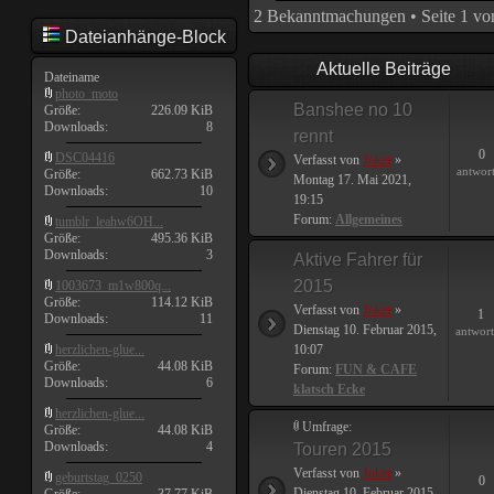
2 Bekanntmachungen • Seite
1
vo
Dateianhänge-Block
Aktuelle Beiträge
Dateiname
photo_moto
Banshee no 10
Größe:
226.09 KiB
Downloads:
8
rennt
0
DSC04416
Verfasst von
Joker
»
antwor
Größe:
662.73 KiB
Montag 17. Mai 2021,
Downloads:
10
19:15
Forum:
Allgemeines
tumblr_leahw6OH...
Größe:
495.36 KiB
Downloads:
3
Aktive Fahrer für
2015
1003673_m1w800q...
Größe:
114.12 KiB
Verfasst von
Joker
»
1
Downloads:
11
Dienstag 10. Februar 2015,
antwor
herzlichen-glue...
10:07
Größe:
44.08 KiB
Forum:
FUN & CAFE
Downloads:
6
klatsch Ecke
herzlichen-glue...
Umfrage:
Größe:
44.08 KiB
Downloads:
4
Touren 2015
Verfasst von
Joker
»
geburtstag_0250
0
Dienstag 10. Februar 2015,