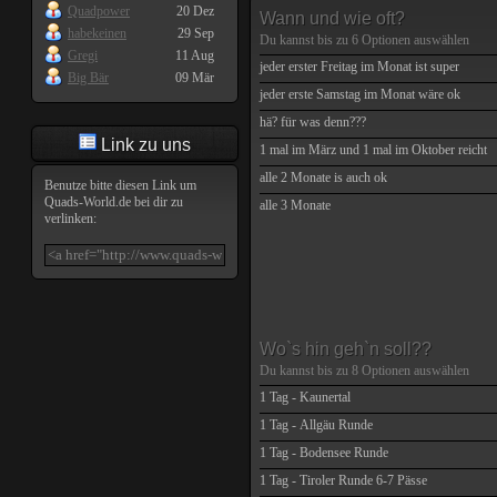
Quadpower
20 Dez
Wann und wie oft?
habekeinen
29 Sep
Du kannst bis zu
6
Optionen auswählen
Gregi
11 Aug
jeder erster Freitag im Monat ist super
Big Bär
09 Mär
jeder erste Samstag im Monat wäre ok
hä? für was denn???
Link zu uns
1 mal im März und 1 mal im Oktober reicht
alle 2 Monate is auch ok
Benutze bitte diesen Link um
Quads-World.de
bei dir zu
alle 3 Monate
verlinken:
Wo`s hin geh`n soll??
Du kannst bis zu
8
Optionen auswählen
1 Tag - Kaunertal
1 Tag - Allgäu Runde
1 Tag - Bodensee Runde
1 Tag - Tiroler Runde 6-7 Pässe