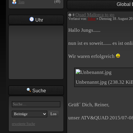
(49)
Tom
Global
Quad Mallorca to go
Verfasst von:
Joker
» Dienstag 18. August 20
Uhr
Hallo Jungs......
nun ist es soweit....... es ist 
Wir waren erfolgreich
Unbenannt.jpg (238.32 KiB
Suche
Grüß´ Dich, Reiner,
unser ATV&QUAD 2015/07-08 (E
erweiterte Suche