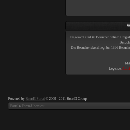
W
Insgesamt sind
40
Besucher online: 1 regist
Besuche
Der Besucherrekord liegt bei
1396
Besucher
Mit
Legende:
Admin
Powered by
Board3 Portal
© 2009 - 2011 Board3 Group
Portal
»
Foren-Übersicht