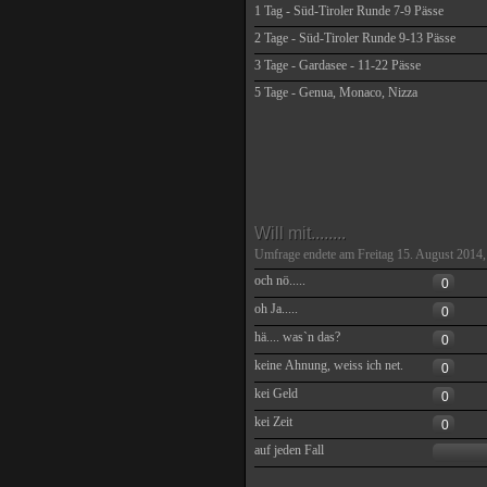
1 Tag - Süd-Tiroler Runde 7-9 Pässe
2 Tage - Süd-Tiroler Runde 9-13 Pässe
3 Tage - Gardasee - 11-22 Pässe
5 Tage - Genua, Monaco, Nizza
Will mit........
Umfrage endete am Freitag 15. August 2014,
och nö.....
0
oh Ja.....
0
hä.... was`n das?
0
keine Ahnung, weiss ich net.
0
kei Geld
0
kei Zeit
0
auf jeden Fall