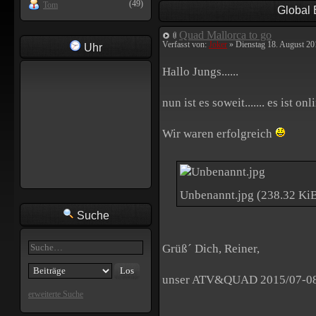
(49)
Tom
Global
Quad Mallorca to go
Verfasst von:
Joker
» Dienstag 18. August 20
Uhr
Hallo Jungs......
nun ist es soweit....... es ist 
Wir waren erfolgreich
Unbenannt.jpg (238.32 KiB
Suche
Grüß´ Dich, Reiner,
unser ATV&QUAD 2015/07-08 (E
erweiterte Suche