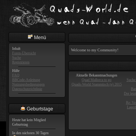
Menü
Inhalt
Welcome to my Community!
Foren-Übersicht
Suche
Registrieren
Hilfe
FAQ
Aktuelle Bekanntmachungen
BBCode-Anleitung
Quad Mallorca to go
Suche 
Nutzungsbedingungen
Quads-World Stammtisch (e) 2015
Datenschutzrichtlinie
Ban
Der letz
Re: Ve
Lager
Geburtstage
Heute hat kein Mitglied
Geburtstag
In den nächsten 30 Tagen