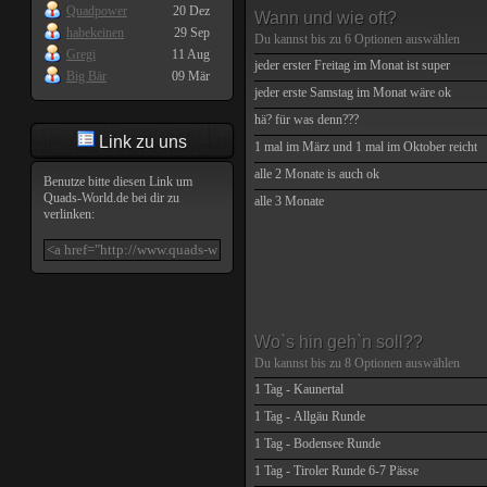
Quadpower
20 Dez
Wann und wie oft?
habekeinen
29 Sep
Du kannst bis zu
6
Optionen auswählen
Gregi
11 Aug
jeder erster Freitag im Monat ist super
Big Bär
09 Mär
jeder erste Samstag im Monat wäre ok
hä? für was denn???
Link zu uns
1 mal im März und 1 mal im Oktober reicht
alle 2 Monate is auch ok
Benutze bitte diesen Link um
Quads-World.de
bei dir zu
alle 3 Monate
verlinken:
Wo`s hin geh`n soll??
Du kannst bis zu
8
Optionen auswählen
1 Tag - Kaunertal
1 Tag - Allgäu Runde
1 Tag - Bodensee Runde
1 Tag - Tiroler Runde 6-7 Pässe