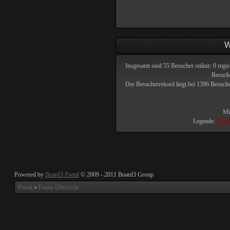
W
Insgesamt sind
55
Besucher online: 0 regis
Besuche
Der Besucherrekord liegt bei
1396
Besucher
Mit
Legende:
Admin
Powered by
Board3 Portal
© 2009 - 2011 Board3 Group
Portal
»
Foren-Übersicht