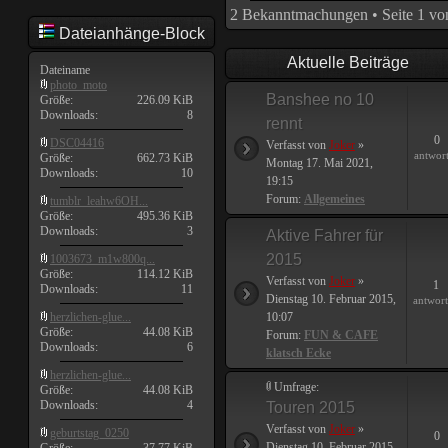
2 Bekanntmachungen • Seite
1
vo
Dateianhänge-Block
Aktuelle Beiträge
Dateiname
photo_moto
Banshee no 10
Größe:
226.09 KiB
Downloads:
8
rennt
0
DSC04416
Verfasst von
Joker
»
antwor
Größe:
662.73 KiB
Montag 17. Mai 2021,
Downloads:
10
19:15
Forum:
Allgemeines
tumblr_leahw6OH...
Größe:
495.36 KiB
Downloads:
3
Aktive Fahrer für
2015
1003673_m1w800q...
Größe:
114.12 KiB
Verfasst von
Joker
»
1
Downloads:
11
Dienstag 10. Februar 2015,
antwor
herzlichen-glue...
10:07
Größe:
44.08 KiB
Forum:
FUN & CAFE
Downloads:
6
klatsch Ecke
herzlichen-glue...
Umfrage:
Größe:
44.08 KiB
Downloads:
4
Touren 2015
Verfasst von
Joker
»
geburtstag_0250
0
Dienstag 10. Februar 2015,