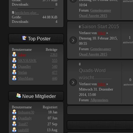
Größe:
37.77 KiB
antwor
Downloads:
8
10:04
Forum:
Gemeinsamer
herzlichen-glue...
Quad Ausritt 2015
Größe:
44.08 KiB
Downloads:
4
Saison Start 2015
Verfasst von
Joker
»
1
Top Poster
Dienstag 10. Februar 2015,
antwor
09:55
Forum:
Gemeinsamer
Benutzername
Beiträge
Quad Ausritt 2015
Joker
2363
SKYHAWK
555
Quaadler
540
Quads-Word
Stefan
477
wüscht...............
SheeManu
446
0
Verfasst von
Joker
»
antwor
Mittwoch 31. Dezember
2014, 15:00
Neue Mitglieder
Forum:
Allgemeines
Benutzername
Registriert
fiohuang30
18 Jan
Quadlady
07 Jun
Tom87
27 Sep
saabi08
13 Aug