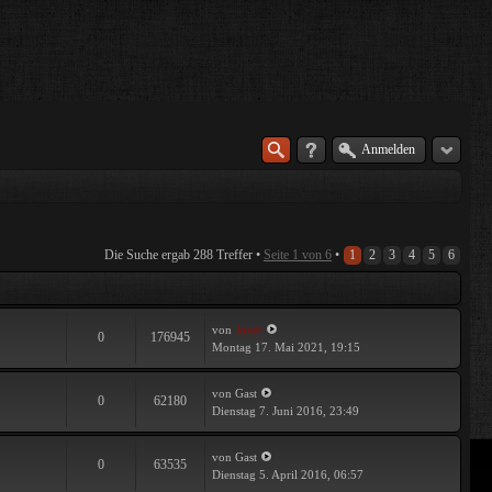
Anmelden
Die Suche ergab 288 Treffer •
Seite
1
von
6
•
1
2
3
4
5
6
von
Joker
0
176945
Montag 17. Mai 2021, 19:15
von Gast
0
62180
Dienstag 7. Juni 2016, 23:49
von Gast
0
63535
Dienstag 5. April 2016, 06:57