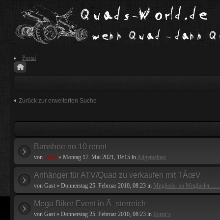
Portal
Zurück zur erweiterten Suche
Banshee no 10 rennt
von
Joker
» Montag 17. Mai 2021, 19:15 in
Allgemeines
Anhänger für ATV/Quad zu verkaufen mit TÃœV
von Gast » Donnerstag 25. Februar 2010, 08:23 in
Mitglieder an Mitglieder.......
Mega Biker Event in Ã–sterreich
von Gast » Donnerstag 25. Februar 2010, 08:23 in
Event`s