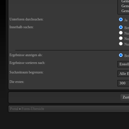
Unterforen durchsuchen:
Ja
Innerhalb suchen:
Bet
Nur
Nur
Nur
Ergebnisse anzeigen als:
Bei
Ergebnisse sortieren nach:
Suchzeitraum begrenzen:
Die ersten:
Portal
»
Foren-Übersicht