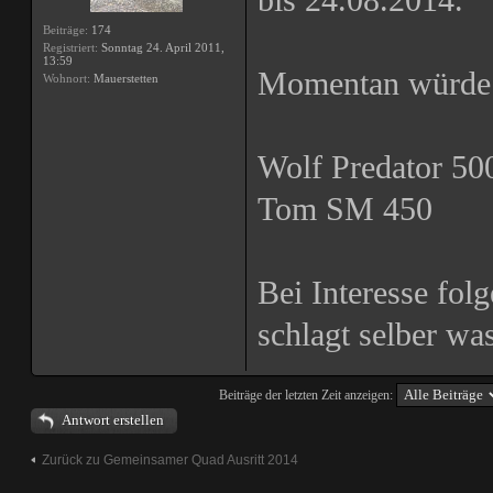
bis 24.08.2014.
Beiträge:
174
Registriert:
Sonntag 24. April 2011,
13:59
Momentan würde 
Wohnort:
Mauerstetten
Wolf Predator 50
Tom SM 450
Bei Interesse fol
schlagt selber wa
Beiträge der letzten Zeit anzeigen:
Antwort erstellen
Zurück zu Gemeinsamer Quad Ausritt 2014