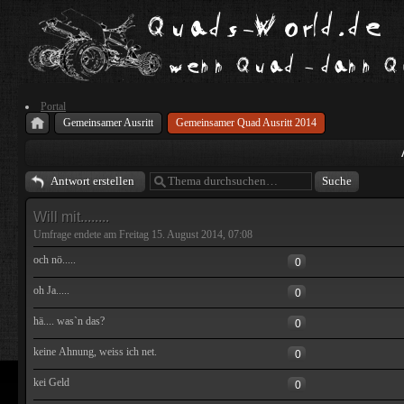
Portal
Gemeinsamer Ausritt
Gemeinsamer Quad Ausritt 2014
Antwort erstellen
Will mit........
Umfrage endete am Freitag 15. August 2014, 07:08
och nö.....
0
oh Ja.....
0
hä.... was`n das?
0
keine Ahnung, weiss ich net.
0
kei Geld
0