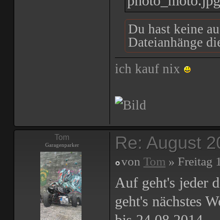
photo_moto.jp
Du hast keine a
Dateianhänge die
ich kauf nix
Re: August 2
Tom
Garagenparker
von
Tom
» Freitag 
Auf geht's jeder 
geht's nächstes 